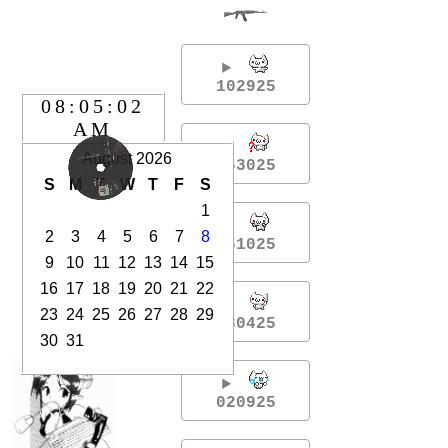
102925
053025
051025
030425
020925